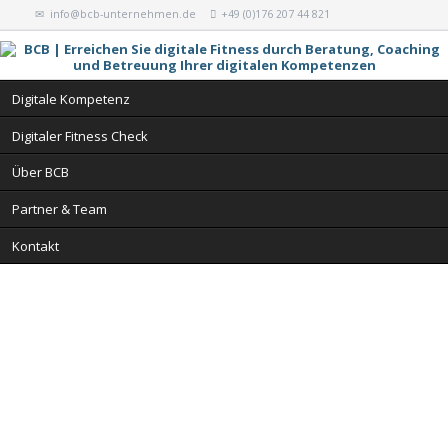
info@bcb-unternehmen.de
+49 (0)176 207 44 821
Navigation
Digitale Kompetenz
überspringen
Digitaler Fitness Check
Über BCB
Partner & Team
Kontakt